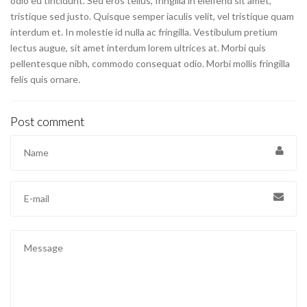
odio eu tincidunt. Sed eros tellus, fringilla in eleifend sit amet,
tristique sed justo. Quisque semper iaculis velit, vel tristique quam
interdum et. In molestie id nulla ac fringilla. Vestibulum pretium
lectus augue, sit amet interdum lorem ultrices at. Morbi quis
pellentesque nibh, commodo consequat odio. Morbi mollis fringilla
felis quis ornare.
Post comment