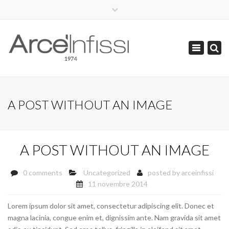
×
+ 39 045 6700487 (8:30-17:00)
info@arceinfissi.it
Toggle
navigation
A POST WITHOUT AN IMAGE
A POST WITHOUT AN IMAGE
0 comments
Uncategorized
posted by
arceinfissi
11 novembre 2014
Lorem ipsum dolor sit amet, consectetur adipiscing elit. Donec et
magna lacinia, congue enim et, dignissim ante. Nam gravida sit amet